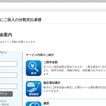
にご加入の分割支払者様
金案内
はログイン登録が必要となります。
グイン
サービス内容のご紹介
ご請求金額
月々のご請求金額を照会できます。（最大過去3ヶ月
また、請求の内訳、明細の照会、領収書の出力を行う
ます。
確定通知選択
毎月のご請求金額が確定した際のメール通知要否の設
とができます。
らから
履歴
い合わせ